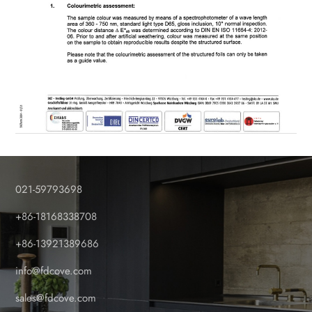
021-59793698
+86-18168338708
+86-13921389686
info@fdcove.com
sales@fdcove.com