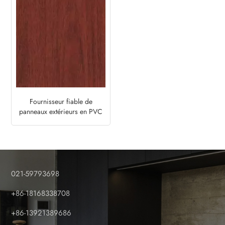
Fournisseur fiable de
panneaux extérieurs en PVC
coloré - Érable
021-59793698
+86-18168338708
+86-13921389686