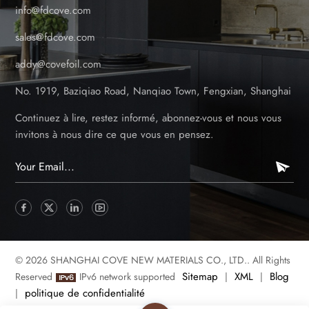
info@fdcove.com
sales@fdcove.com
addy@covefoil.com
No. 1919, Baziqiao Road, Nanqiao Town, Fengxian, Shanghai
Continuez à lire, restez informé, abonnez-vous et nous vous
invitons à nous dire ce que vous en pensez.
© 2026 SHANGHAI COVE NEW MATERIALS CO., LTD.. All Rights
Sitemap
XML
Blog
Reserved
IPv6 network supported
|
|
politique de confidentialité
|