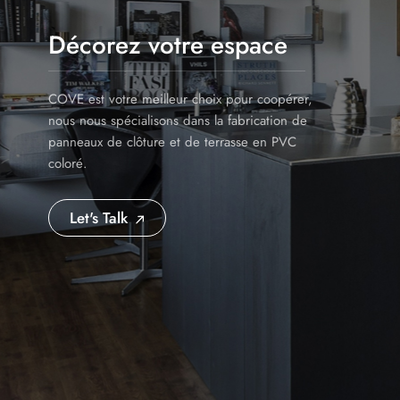
Décorez votre espace
COVE est votre meilleur choix pour coopérer,
nous nous spécialisons dans la fabrication de
panneaux de clôture et de terrasse en PVC
coloré.
Let's Talk