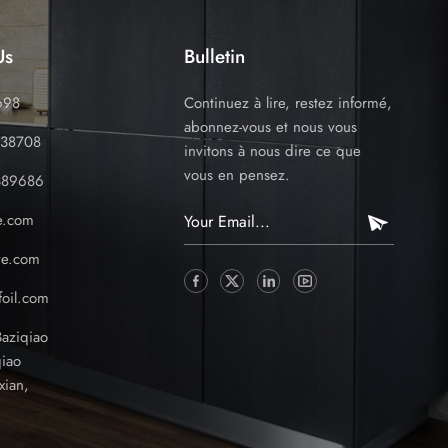
Us
Bulletin
698
Continuez à lire, restez informé,
abonnez-vous et nous vous
338708
invitons à nous dire ce que
vous en pensez.
389686
e.com
ve.com
oil.com
Baziqiao
iao
xian,