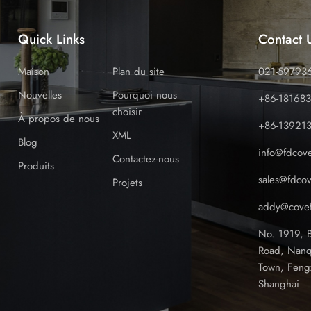
Quick Links
Contact 
Maison
Plan du site
021-59793
Nouvelles
Pourquoi nous
+86-18168
choisir
À propos de nous
+86-13921
XML
Blog
info@fdcov
Contactez-nous
Produits
sales@fdco
Projets
addy@covef
No. 1919, 
Road, Nanq
Town, Feng
Shanghai