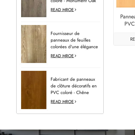
coloré - Monument Oak
READ MROE
Pannea
PVC 
Fournisseur de
R
panneaux de feuilles
colorées d'une élégance
naturelle pour la
READ MROE
décoration extérieure -
Desert Oak
Fabricant de panneaux
de clôture décoratifs en
PVC coloré - Chêne
doré
READ MROE