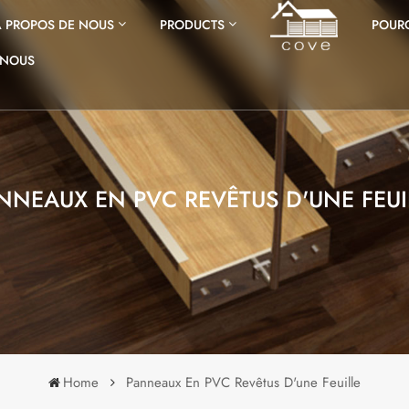
À PROPOS DE NOUS
PRODUCTS
POURQ
-NOUS
NNEAUX EN PVC REVÊTUS D'UNE FEUI
Home
Panneaux En PVC Revêtus D'une Feuille