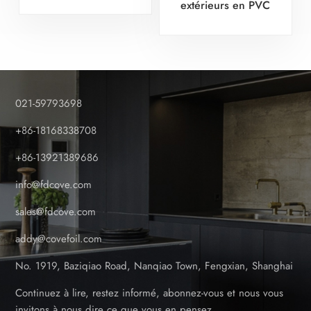
intempéries pendant
extérieurs en PVC
plus de 10 ans
stratifié - Usine certifiée
021-59793698
+86-18168338708
+86-13921389686
info@fdcove.com
sales@fdcove.com
addy@covefoil.com
No. 1919, Baziqiao Road, Nanqiao Town, Fengxian, Shanghai
Continuez à lire, restez informé, abonnez-vous et nous vous
invitons à nous dire ce que vous en pensez.