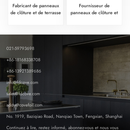
Fabricant de panneaux
Fournisseur de
de clôture et de terrasse
panneaux de clôture et
d
en PVC coloré - Gris
de terrasse en PVC
anthracite
laminé - Crown Platin
021-59793698
+86-18168338708
+86-13921389686
info@fdcove.com
sales@fdcove.com
addy@covefoil.com
No. 1919, Baziqiao Road, Nanqiao Town, Fengxian, Shanghai
Continuez à lire, restez informé, abonnez-vous et nous vous