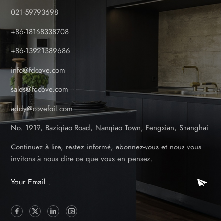
021-59793698
+86-18168338708
+86-13921389686
info@fdcove.com
sales@fdcove.com
addy@covefoil.com
No. 1919, Baziqiao Road, Nanqiao Town, Fengxian, Shanghai
Continuez à lire, restez informé, abonnez-vous et nous vous
invitons à nous dire ce que vous en pensez.