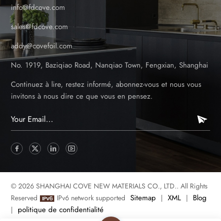
info@fdcove.com
sales@fdcove.com
addy@covefoil.com
No. 1919, Baziqiao Road, Nanqiao Town, Fengxian, Shanghai
Continuez à lire, restez informé, abonnez-vous et nous vous
invitons à nous dire ce que vous en pensez.
© 2026 SHANGHAI COVE NEW MATERIALS CO., LTD.. All Rights
Sitemap
XML
Blog
Reserved
IPv6 network supported
|
|
politique de confidentialité
|