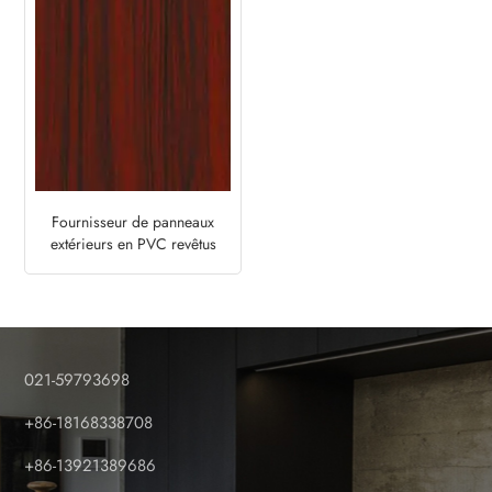
Fournisseur de panneaux
extérieurs en PVC revêtus
d'aluminium - Royal
Mahogany
021-59793698
+86-18168338708
+86-13921389686