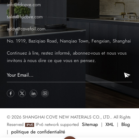
info@fdcove.com
sales@fdcove.com
addy@covefoil.com
No. 1919, Baziqiao Road, Nanqiao Town, Fengxian, Shanghai
Continuez à lire, restez informé, abonnez-vous et nous vous
invitons à nous dire ce que vous en pensez.
© 2026 SHANGHAI COVE NEW MATERIALS CO., LTD.. All Rights
Sitemap
XML
Blog
Reserved
IPv6 network supported
|
|
politique de confidentialité
|