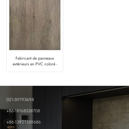
Fabricant de panneaux
extérieurs en PVC coloré -
Monument Oak
021-59793698
+86-18168338708
+86-13921389686