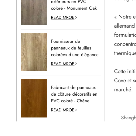
extérieurs en PVC
coloré - Monument Oak
« Notre e
READ MROE
allemand 
formulati
Fournisseur de
concentro
panneaux de feuilles
thermique
colorées d'une élégance
naturelle pour la
READ MROE
décoration extérieure -
Cette ini
Desert Oak
Cove et so
Fabricant de panneaux
marché.
de clôture décoratifs en
PVC coloré - Chêne
doré
READ MROE
Shangh