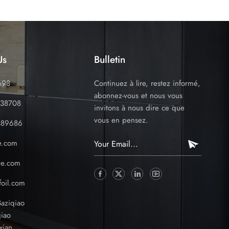
Us
Bulletin
698
Continuez à lire, restez informé,
abonnez-vous et nous vous
338708
invitons à nous dire ce que
vous en pensez.
389686
e.com
ve.com
oil.com
Baziqiao
iao
xian,