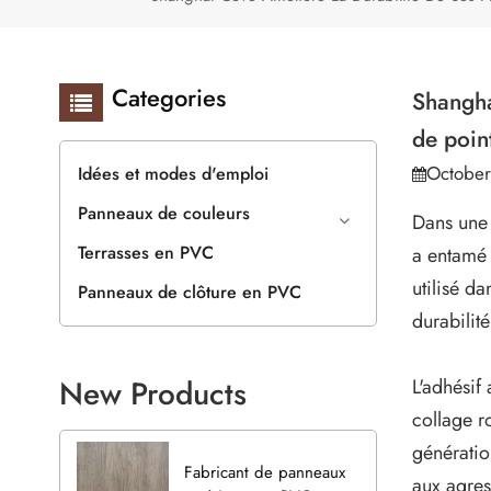
Categories
Shangha
de point
October
Idées et modes d'emploi
Panneaux de couleurs
Dans une 
Terrasses en PVC
a entamé 
utilisé d
Panneaux de clôture en PVC
durabilit
New Products
L'adhésif
collage r
génératio
Fabricant de panneaux
aux agres