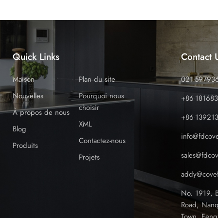
Quick Links
Contact 
Maison
Plan du site
021-59793
Nouvelles
Pourquoi nous
+86-18168
choisir
À propos de nous
+86-13921
XML
Blog
info@fdcov
Contactez-nous
Produits
sales@fdco
Projets
addy@covef
No. 1919, 
Road, Nanq
Town, Feng