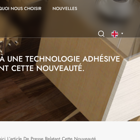
UOI NOUS CHOISIR
NOUVELLES
 À UNE TECHNOLOGIE ADHÉSIVE
English
ANT CETTE NOUVEAUTÉ.
français
i L’article De Presse Relatant Cette Nouveauté.