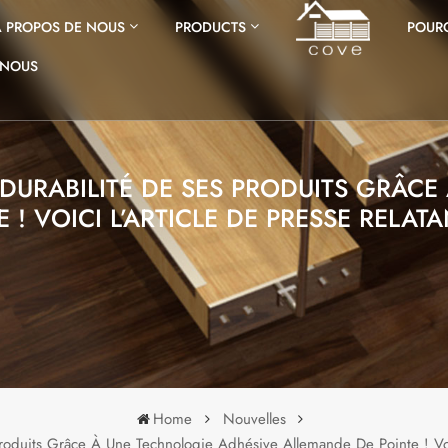
À PROPOS DE NOUS
PRODUCTS
POURQ
-NOUS
DURABILITÉ DE SES PRODUITS GRÂCE
 ! VOICI L’ARTICLE DE PRESSE RELAT
Home
Nouvelles
oduits Grâce À Une Technologie Adhésive Allemande De Pointe ! Voic