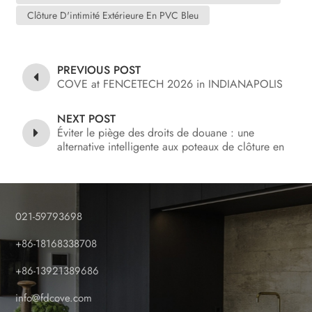
Clôture D'intimité Extérieure En PVC Bleu
PREVIOUS POST
COVE at FENCETECH 2026 in INDIANAPOLIS
NEXT POST
Éviter le piège des droits de douane : une
alternative intelligente aux poteaux de clôture en
aluminium coûteux
021-59793698
+86-18168338708
+86-13921389686
info@fdcove.com