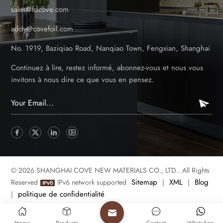
sales@fdcove.com
addy@covefoil.com
No. 1919, Baziqiao Road, Nanqiao Town, Fengxian, Shanghai
Continuez à lire, restez informé, abonnez-vous et nous vous
invitons à nous dire ce que vous en pensez.
© 2026 SHANGHAI COVE NEW MATERIALS CO., LTD.. All Rights
Sitemap
XML
Blog
Reserved
IPv6 network supported
|
|
politique de confidentialité
|