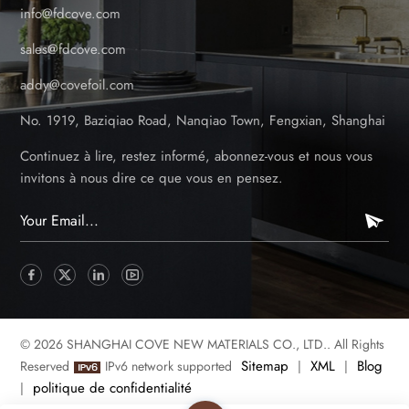
info@fdcove.com
sales@fdcove.com
addy@covefoil.com
No. 1919, Baziqiao Road, Nanqiao Town, Fengxian, Shanghai
Continuez à lire, restez informé, abonnez-vous et nous vous
invitons à nous dire ce que vous en pensez.
© 2026 SHANGHAI COVE NEW MATERIALS CO., LTD.. All Rights
Sitemap
XML
Blog
Reserved
IPv6 network supported
|
|
politique de confidentialité
|