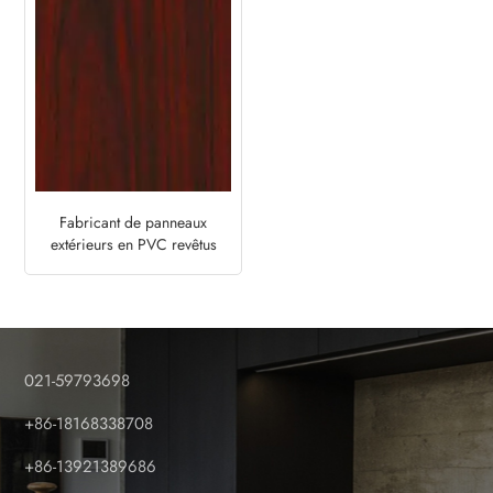
Fabricant de panneaux
extérieurs en PVC revêtus
d'une feuille d'aluminium -
Acajou rouge
021-59793698
+86-18168338708
+86-13921389686