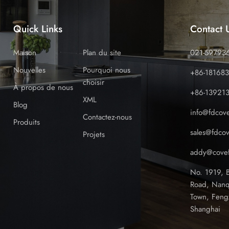
Quick Links
Contact 
Maison
Plan du site
021-59793
Nouvelles
Pourquoi nous
+86-18168
choisir
À propos de nous
+86-13921
XML
Blog
info@fdcov
Contactez-nous
Produits
sales@fdco
Projets
addy@covef
No. 1919, 
Road, Nanq
Town, Feng
Shanghai