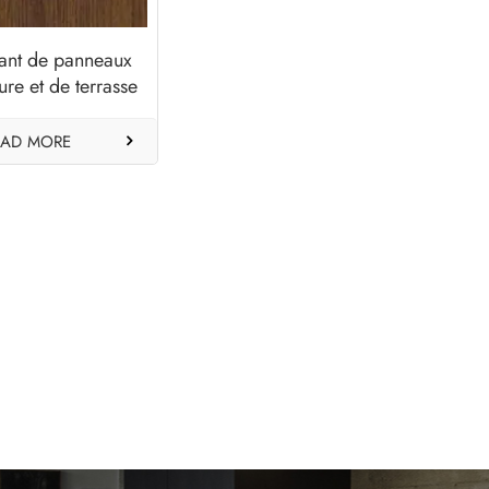
ant de panneaux
ure et de terrasse
C coloré - Brun
café
EAD MORE