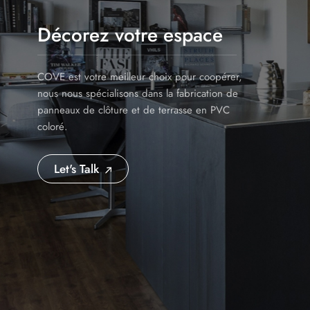
Décorez votre espace
COVE est votre meilleur choix pour coopérer,
nous nous spécialisons dans la fabrication de
panneaux de clôture et de terrasse en PVC
coloré.
Let's Talk