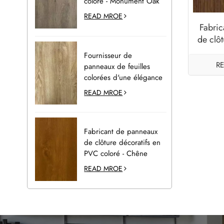
coloré - Monument Oak
READ MROE
Fabric
de clôt
en PV
Fournisseur de
R
panneaux de feuilles
colorées d'une élégance
naturelle pour la
READ MROE
décoration extérieure -
Desert Oak
Fabricant de panneaux
de clôture décoratifs en
PVC coloré - Chêne
doré
READ MROE