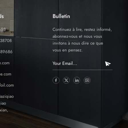
Us
Bulletin
698
Continuez à lire, restez informé,
abonnez-vous et nous vous
338708
invitons à nous dire ce que
vous en pensez.
389686
e.com
ve.com
oil.com
Baziqiao
iao
xian,