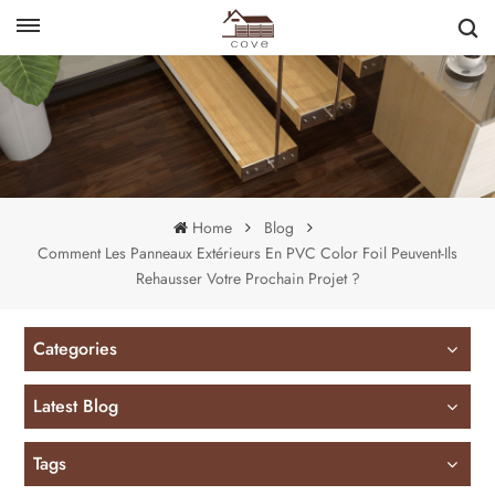
English
français
Home
Blog
Comment Les Panneaux Extérieurs En PVC Color Foil Peuvent-Ils
Rehausser Votre Prochain Projet ?
Categories
Latest Blog
Tags