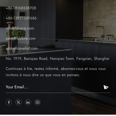
+86-18168338708
+86-13921389686
info@fdcove.com
sales@fdcove.com
addy@covefoil.com
No. 1919, Baziqiao Road, Nanqiao Town, Fengxian, Shanghai
Continuez à lire, restez informé, abonnez-vous et nous vous
invitons à nous dire ce que vous en pensez.