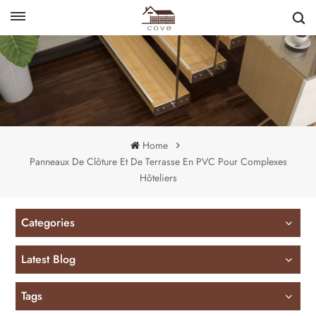
English
français
Home
Panneaux De Clôture Et De Terrasse En PVC Pour Complexes
Hôteliers
Categories
Latest Blog
Tags