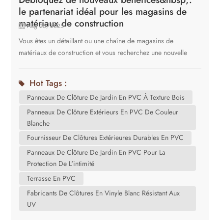
le partenariat idéal pour les magasins de
matériaux de construction
Aug 25, 2025
Vous êtes un détaillant ou une chaîne de magasins de
matériaux de construction et vous recherchez une nouvelle
catégorie de produits à forte marge et forte demande pour
booster vos ventes et vous démarquer de la concurrence des
Hot Tags :
grandes surfaces ? L'avenir de l'aménagement extérieur vous
Panneaux De Clôture De Jardin En PVC À Texture Bois
offre une opportunité : les clôtures et terrasses en PVC laminé.
Shanghai Cove est l'un des principaux fabricants de ces
Panneaux De Clôture Extérieurs En PVC De Couleur
Blanche
produits innovants et nous recherchons des partenariats
stratégiques avec des fournisseurs de matériaux de
Fournisseur De Clôtures Extérieures Durables En PVC
construction avant-gardistes.’C'est pourquoi cette gamme de
Panneaux De Clôture De Jardin En PVC Pour La
produits et notre partenariat s'adaptent parfaitement à votre
Protection De L'intimité
modèle économique. Pourquoi le PVC laminé est votre
Terrasse En PVC
prochain best-seller Avant de parler de nous, parlons de vos
Fabricants De Clôtures En Vinyle Blanc Résistant Aux
clients. Les propriétaires et les entrepreneurs d'aujourd'hui
UV
recherchent des alternatives au bois et aux composites
traditionnels. Ils souhaitent : L'esthétique : L'aspect riche et