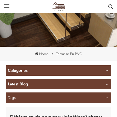
English
français
Home
Terrasse En PVC
Categories
Latest Blog
Tags
Débloquez de nouveaux bénéfices&nbsp;: