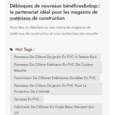
Débloquez de nouveaux bénéfices&nbsp;:
le partenariat idéal pour les magasins de
matériaux de construction
Aug 25, 2025
Vous êtes un détaillant ou une chaîne de magasins de
matériaux de construction et vous recherchez une nouvelle
catégorie de produits à forte marge et forte demande pour
booster vos ventes et vous démarquer de la concurrence des
Hot Tags :
grandes surfaces ? L'avenir de l'aménagement extérieur vous
Panneaux De Clôture De Jardin En PVC À Texture Bois
offre une opportunité : les clôtures et terrasses en PVC laminé.
Shanghai Cove est l'un des principaux fabricants de ces
Panneaux De Clôture Extérieurs En PVC De Couleur
Blanche
produits innovants et nous recherchons des partenariats
stratégiques avec des fournisseurs de matériaux de
Fournisseur De Clôtures Extérieures Durables En PVC
construction avant-gardistes.’C'est pourquoi cette gamme de
Panneaux De Clôture De Jardin En PVC Pour La
produits et notre partenariat s'adaptent parfaitement à votre
Protection De L'intimité
modèle économique. Pourquoi le PVC laminé est votre
Terrasse En PVC
prochain best-seller Avant de parler de nous, parlons de vos
Fabricants De Clôtures En Vinyle Blanc Résistant Aux
clients. Les propriétaires et les entrepreneurs d'aujourd'hui
UV
recherchent des alternatives au bois et aux composites