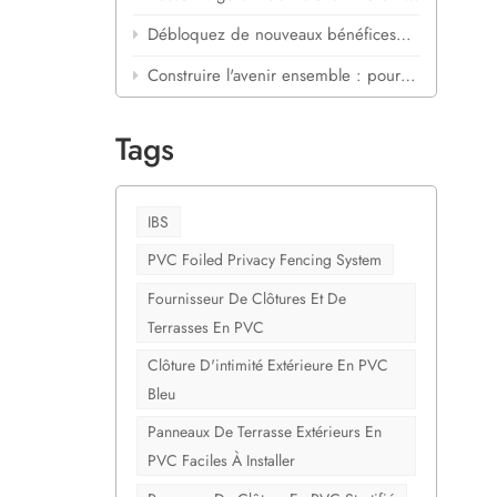
e marges
Débloquez de nouveaux bénéfices&nbsp;: le partenariat idéal pour les magasins de matériaux de construction
leur
Construire l'avenir ensemble : pourquoi Shanghai Cove mise gros sur le PVC extérieur laminé
de
Tags
leure
on se
moins
IBS
PVC Foiled Privacy Fencing System
Fournisseur De Clôtures Et De
pas.
Terrasses En PVC
oduit.
ur votre
Clôture D'intimité Extérieure En PVC
extures
Bleu
qualité
Panneaux De Terrasse Extérieurs En
V et aux
PVC Faciles À Installer
e est