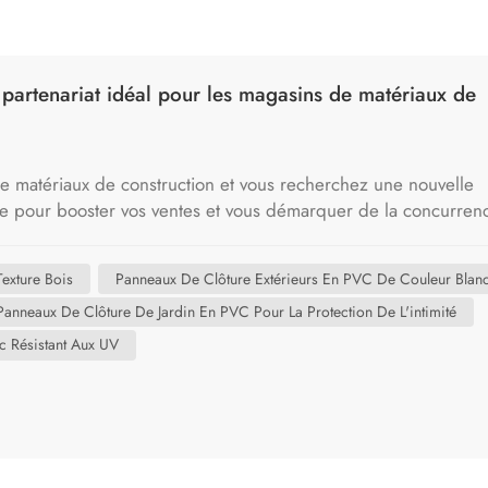
artenariat idéal pour les magasins de matériaux de
e matériaux de construction et vous recherchez une nouvelle
de pour booster vos ventes et vous démarquer de la concurren
ur vous offre une opportunité : les clôtures et terrasses en P
ants de ces produits innovants et nous recherchons des parten
exture Bois
Panneaux De Clôture Extérieurs En PVC De Couleur Blan
construction avant-gardistes.’C'est pourquoi cette gamme de pr
Panneaux De Clôture De Jardin En PVC Pour La Protection De L'intimité
 modèle économique. Pourquoi le PVC laminé est votre prochain
s. Les propriétaires et les entrepreneurs d'aujourd'hui recherc
c Résistant Aux UV
s. Ils souhaitent : L'esthétique : L'aspect riche et réaliste du bo
ui a gagné’pourrir, se déformer, se fendre ou attirer les insect
einture, ni peinture, ni scellement annuels. Un nouveau concept
ur les utilisateurs finaux. Les panneaux PVC laminés de Shan
.’vous ne vendez pas seulement une clôture ou une terrasse ;