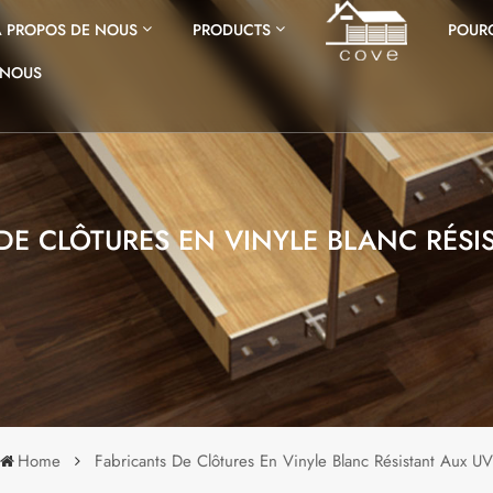
À PROPOS DE NOUS
PRODUCTS
POURQ
-NOUS
DE CLÔTURES EN VINYLE BLANC RÉSI
Home
Fabricants De Clôtures En Vinyle Blanc Résistant Aux UV