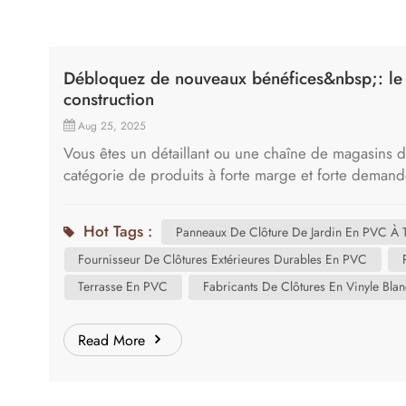
Débloquez de nouveaux bénéfices&nbsp;: le p
construction
Aug 25, 2025
Vous êtes un détaillant ou une chaîne de magasins d
catégorie de produits à forte marge et forte deman
grandes surfaces ? L'avenir de l'aménagement extérie
laminé. Shanghai Cove est l'un des principaux fabric
Hot Tags :
Panneaux De Clôture De Jardin En PVC À T
stratégiques avec des fournisseurs de matériaux de 
Fournisseur De Clôtures Extérieures Durables En PVC
et notre partenariat s'adaptent parfaitement à votre
seller Avant de parler de nous, parlons de vos client
Terrasse En PVC
Fabricants De Clôtures En Vinyle Blan
des alternatives au bois et aux composites traditionnel
aucun des inconvénients. La durabilité : un produit q
Read More
Faible entretien : une solution qui ne nécessite ni t
Panneaux de clôture brise-vue en PVC pour jardin po
Cove répondent parfaitement à toutes ces exigences